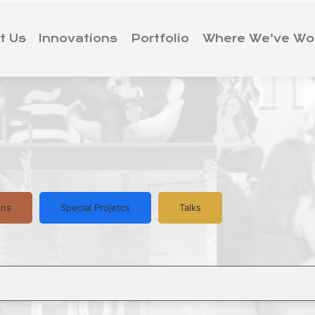
t Us
Innovations
Portfolio
Where We’ve Wo
ons
Special Projetcs
Talks