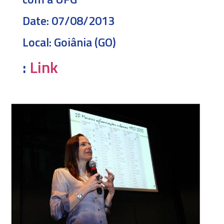
Date:
07/08/2013
Local:
Goiânia (GO)
:
Link