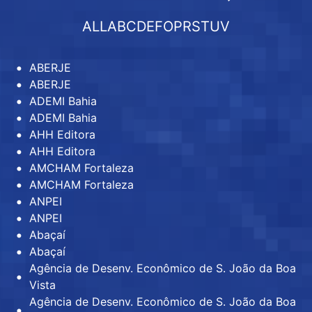
ALL
A
B
C
D
E
F
O
P
R
S
T
U
V
ABERJE
ABERJE
ADEMI Bahia
ADEMI Bahia
AHH Editora
AHH Editora
AMCHAM Fortaleza
AMCHAM Fortaleza
ANPEI
ANPEI
Abaçaí
Abaçaí
Agência de Desenv. Econômico de S. João da Boa
Vista
Agência de Desenv. Econômico de S. João da Boa