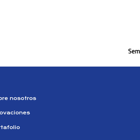
Semi
bre nosotros
novaciones
tafolio