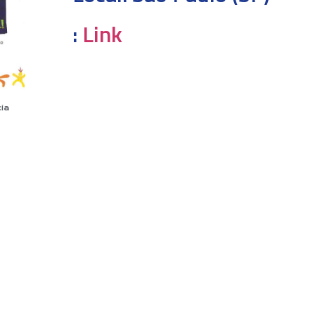
:
Link
cia