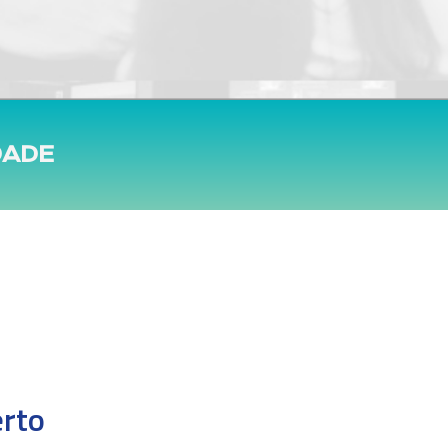
DADE
erto