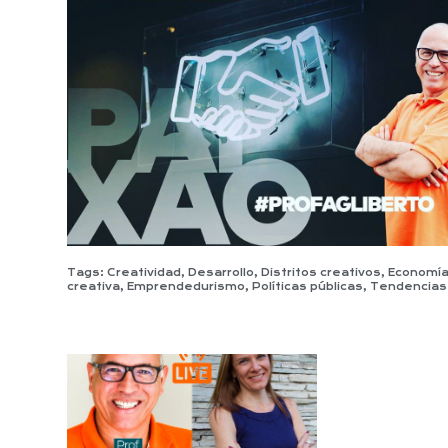
Tags:
Creatividad
,
Desarrollo
,
Distritos creativos
,
Economí
creativa
,
Emprendedurismo
,
Políticas públicas
,
Tendencias